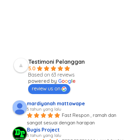
Testimoni Pelanggan
5.0
Based on 63 reviews
powered by
G
o
o
g
l
e
review us on
mardiyanah mattawape
5 tahun yang lalu
Fast Respon , ramah dan 
sangat sesuai dengan harapan
Bugis Project
5 tahun yang lalu