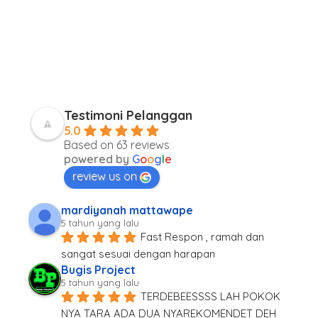
Testimoni Pelanggan
5.0
Based on 63 reviews
powered by
G
o
o
g
l
e
review us on
mardiyanah mattawape
5 tahun yang lalu
Fast Respon , ramah dan 
sangat sesuai dengan harapan
Bugis Project
5 tahun yang lalu
TERDEBEESSSS LAH POKOK 
NYA TARA ADA DUA NYAREKOMENDET DEH 