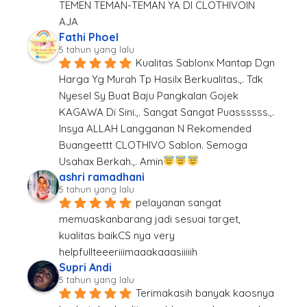
TEMEN TEMAN-TEMAN YA DI CLOTHIVOIN  
AJA
Fathi Phoel
5 tahun yang lalu
Kualitas Sablonx Mantap Dgn 
Harga Yg Murah Tp Hasilx Berkualitas.,. Tdk 
Nyesel Sy Buat Baju Pangkalan Gojek 
KAGAWA Di Sini.,. Sangat Sangat Puassssss.,. 
Insya ALLAH Langganan N Rekomended 
Buangeettt CLOTHIVO Sablon. Semoga 
Usahax Berkah.,. Amin
ashri ramadhani
5 tahun yang lalu
pelayanan sangat 
memuaskanbarang jadi sesuai target, 
kualitas baikCS nya very 
helpfullteeeriiimaaakaaasiiiiih
Supri Andi
5 tahun yang lalu
Terimakasih banyak kaosnya 