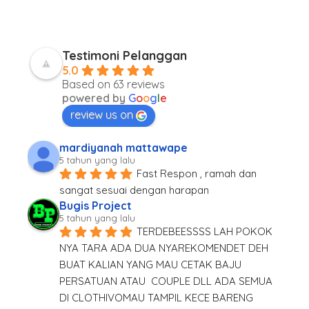
Testimoni Pelanggan
5.0
Based on 63 reviews
powered by
G
o
o
g
l
e
review us on
mardiyanah mattawape
5 tahun yang lalu
Fast Respon , ramah dan 
sangat sesuai dengan harapan
Bugis Project
5 tahun yang lalu
TERDEBEESSSS LAH POKOK 
NYA TARA ADA DUA NYAREKOMENDET DEH 
BUAT KALIAN YANG MAU CETAK BAJU 
PERSATUAN ATAU  COUPLE DLL ADA SEMUA 
DI CLOTHIVOMAU TAMPIL KECE BARENG 