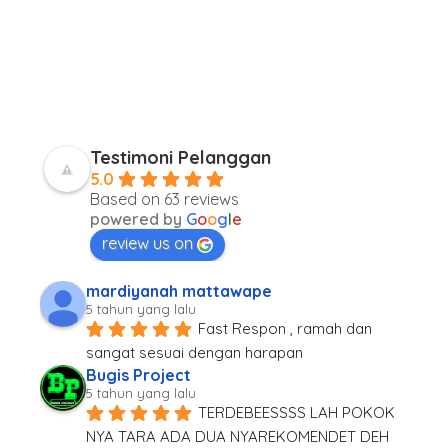
Testimoni Pelanggan
5.0
Based on 63 reviews
powered by
G
o
o
g
l
e
review us on
mardiyanah mattawape
5 tahun yang lalu
Fast Respon , ramah dan 
sangat sesuai dengan harapan
Bugis Project
5 tahun yang lalu
TERDEBEESSSS LAH POKOK 
NYA TARA ADA DUA NYAREKOMENDET DEH 